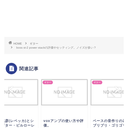
HOME
ギター
boss st-2 power stackの評価やセッティング。ノイズが多い？
関連記事
ー
ギター
ギター
暮武彦(レベッカ)とシ
voxアンプの使い方や評
ベースの音作りの基
ケギター・ビルローレ
価。
ブリブリ・ゴリゴリ