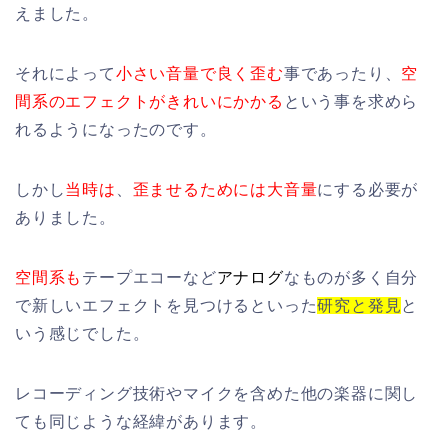
えました。
それによって
小さい音量で良く歪む
事であったり、
空
間系のエフェクトがきれいにかかる
という事を求めら
れるようになったのです。
しかし
当時は
、
歪ませるためには大音量
にする必要が
ありました。
空間系も
テープエコーなど
アナログ
なものが多く自分
で新しいエフェクトを見つけるといった
研究と発見
と
いう感じでした。
レコーディング技術やマイクを含めた他の楽器に関し
ても同じような経緯があります。