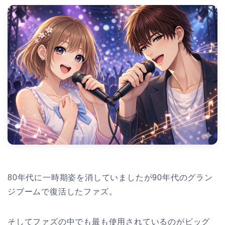
80
年代に一時期姿を消していましたが
90
年代のグラン
ジブームで復活したファズ。
そしてファズの中でも最も使用されているのがビッグ