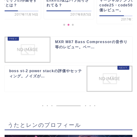
lixirの弦はバラ売りさ
マーシャルアンプの
ギターでリフの作
てる？
code25・code50の評
るコツとは？
価レビュー。
2017年8月5日
2017年1
2017年7月27日
MXR M87 Bass Compressorの音作り
等のレビュー。ベー...
boss st-2 power stackの評価やセッテ
ィング。ノイズが...
うたとレンのプロフィール