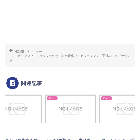
HOME
ギター
ビッグマフエフェクターの使い方や音作り・セッティング。王道のファズサウン
ド！
関連記事
ター
ギター
ギター