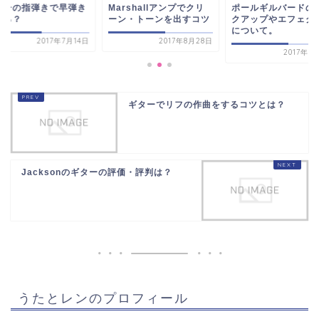
ターの指弾きで早弾き
Marshallアンプでクリ
ポールギルバードの
きる？
ーン・トーンを出すコツ
クアップやエフェク
について。
2017年7月14日
2017年8月28日
2017年9
ギターでリフの作曲をするコツとは？
Jacksonのギターの評価・評判は？
うたとレンのプロフィール