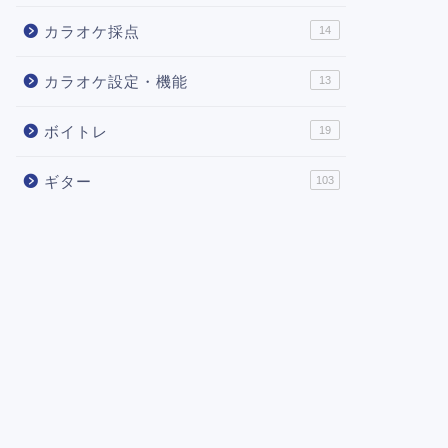
カラオケ採点
14
カラオケ設定・機能
13
ボイトレ
19
ギター
103