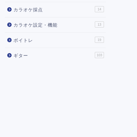
カラオケ採点
14
カラオケ設定・機能
13
ボイトレ
19
ギター
103