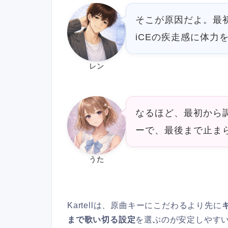
そこが原因だよ。最初
iCEの疾走感に体力
レン
なるほど、最初から
ーで、最後まで止ま
うた
Kartellは、原曲キーにこだわるより先に
まで歌い切る設定
を選ぶのが安定しやす