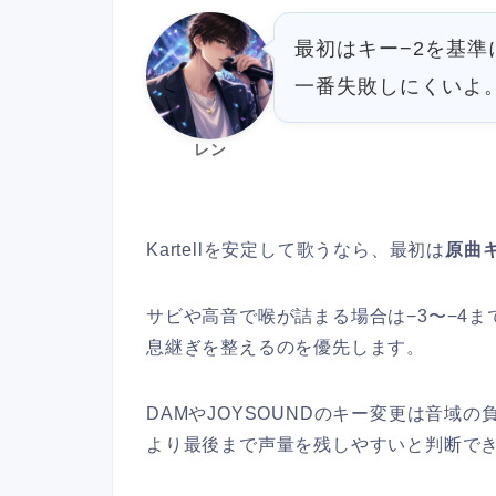
最初はキー−2を基準
一番失敗しにくいよ
レン
Kartellを安定して歌うなら、最初は
原曲
サビや高音で喉が詰まる場合は−3〜−4
息継ぎを整えるのを優先します。
DAMやJOYSOUNDのキー変更は音域
より最後まで声量を残しやすいと判断で