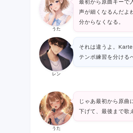
最初から原曲キーで
声が細くなるんだよ
分からなくなる。
うた
それは違うよ。Kar
テンポ練習を分ける
レン
じゃあ最初から原曲
下げて、最後まで歌
うた