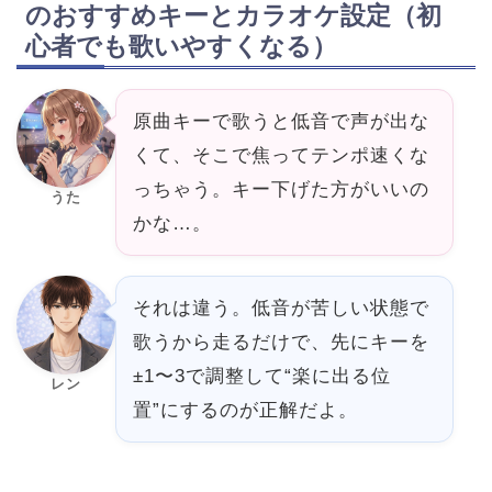
のおすすめキーとカラオケ設定（初
心者でも歌いやすくなる）
原曲キーで歌うと低音で声が出な
くて、そこで焦ってテンポ速くな
っちゃう。キー下げた方がいいの
うた
かな…。
それは違う。低音が苦しい状態で
歌うから走るだけで、先にキーを
±1〜3で調整して“楽に出る位
レン
置”にするのが正解だよ。