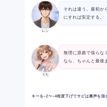
それは違う。最初か
にすれば安定する。
レン
無理に原曲で張らな
なら、ちゃんと最後
うた
キーを−2〜−4程度下げてサビは裏声を