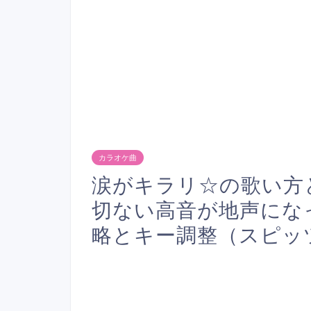
カラオケ曲
涙がキラリ☆の歌い方
切ない高音が地声にな
略とキー調整（スピッ