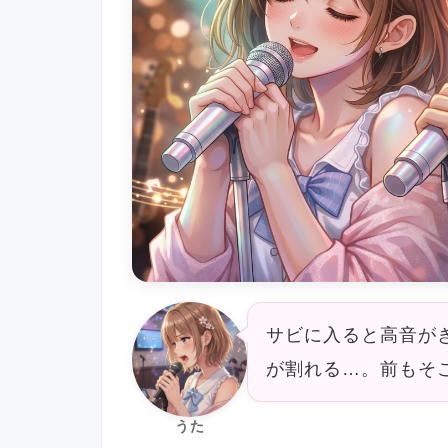
サビに入ると高音が
が割れる…。前もそ
うた