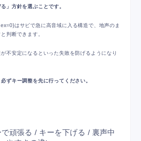
ぜる」方針を選ぶことです。
te:0]{index=0}はサビで急に高音域に入る構造で、地声のま
すと判断できます。
程が不安定になるといった失敗を防げるようになり
、必ずキー調整を先に行ってください。
頑張る / キーを下げる / 裏声中