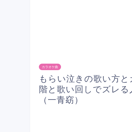
カラオケ曲
もらい泣きの歌い方と
階と歌い回しでズレる
（一青窈）