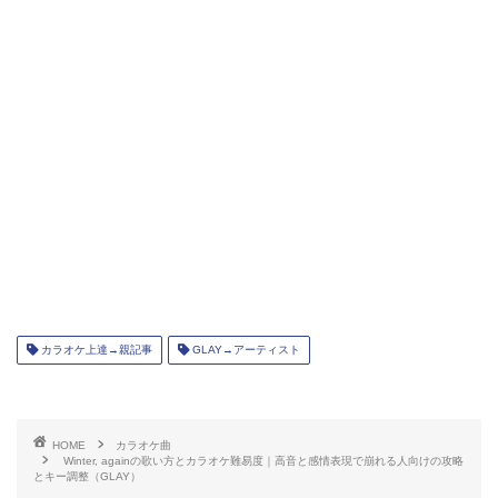
カラオケ上達→親記事
GLAY→アーティスト
HOME
カラオケ曲
Winter, againの歌い方とカラオケ難易度｜高音と感情表現で崩れる人向けの攻略
とキー調整（GLAY）