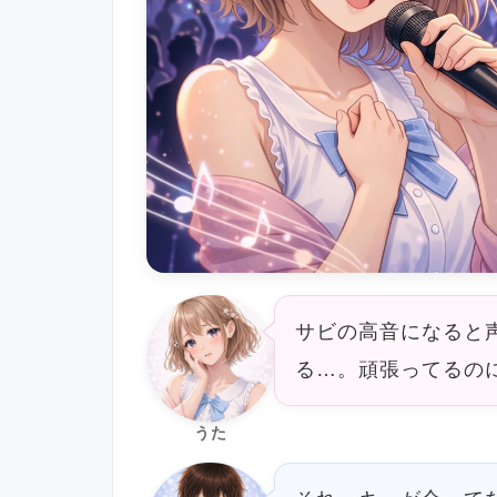
サビの高音になると
る…。頑張ってるの
うた