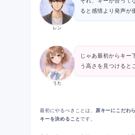
それ、キーが合って
ると感情より発声が
レン
じゃあ最初からキー
う高さを見つけると
うた
最初にやるべきことは、
原キーにこだわ
キーを決めること
です。