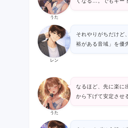
くなる…。でもキー
うた
それやりがちだけど
裕がある音域」を優
レン
なるほど、先に楽に
から下げて安定させ
うた