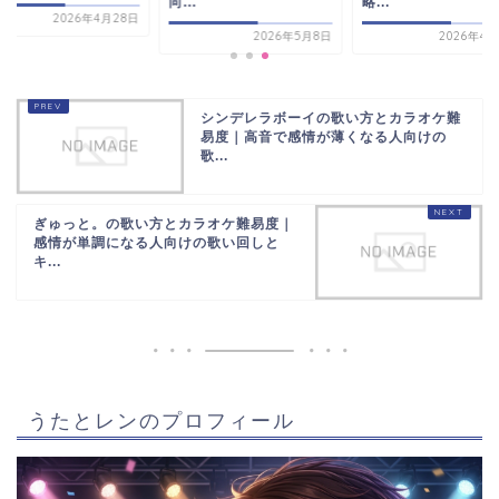
向...
略...
2026年4月28日
2026年5月8日
2026年4月
シンデレラボーイの歌い方とカラオケ難
易度｜高音で感情が薄くなる人向けの
歌...
ぎゅっと。の歌い方とカラオケ難易度｜
感情が単調になる人向けの歌い回しと
キ...
うたとレンのプロフィール