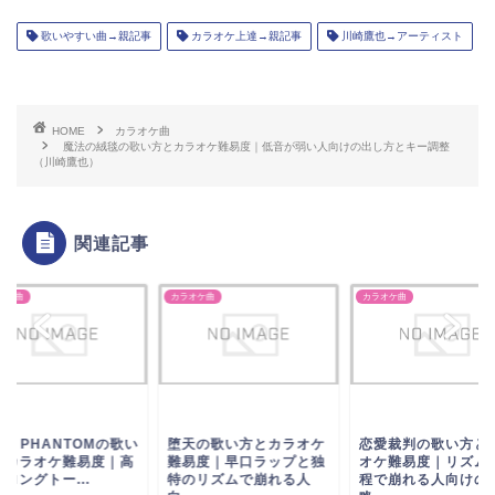
歌いやすい曲→親記事
カラオケ上達→親記事
川崎鷹也→アーティスト
HOME
カラオケ曲
魔法の絨毯の歌い方とカラオケ難易度｜低音が弱い人向けの出し方とキー調整
（川崎鷹也）
関連記事
オケ曲
カラオケ曲
カラオケ曲
VE PHANTOMの歌い
堕天の歌い方とカラオケ
恋愛裁判の歌い方と
とカラオケ難易度｜高
難易度｜早口ラップと独
オケ難易度｜リズム
ロングトー...
特のリズムで崩れる人
程で崩れる人向けの