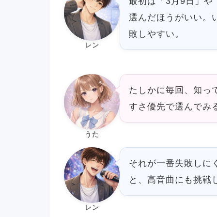
最初は「3月9日」
選んだほうがいい。
敗しやすい。
レン
たしかに毎回、知っ
すさ優先で選んでみ
うた
それが一番失敗しに
と、高音曲にも挑戦
レン