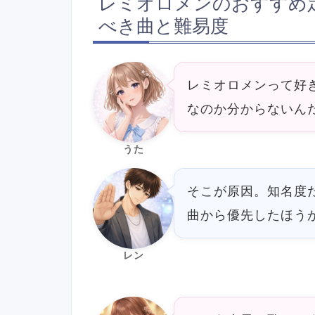
レミオロメンのおすすめ
べき曲と難易度
レミオロメンって好
なのか分からないん
うた
そこが原因。知名度
曲から優先したほう
レン