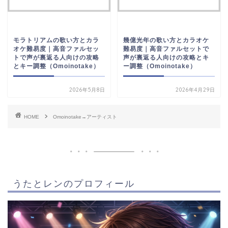
モラトリアムの歌い方とカラ
幾億光年の歌い方とカラオケ
オケ難易度｜高音ファルセッ
難易度｜高音ファルセットで
トで声が裏返る人向けの攻略
声が裏返る人向けの攻略とキ
とキー調整（Omoinotake）
ー調整（Omoinotake）
2026年5月8日
2026年4月29日
HOME
Omoinotake→アーティスト
うたとレンのプロフィール