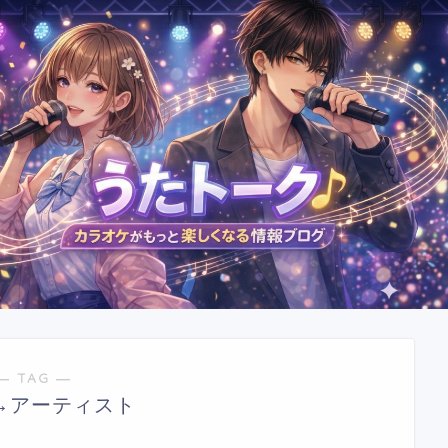
― TAG ―
e→アーティスト